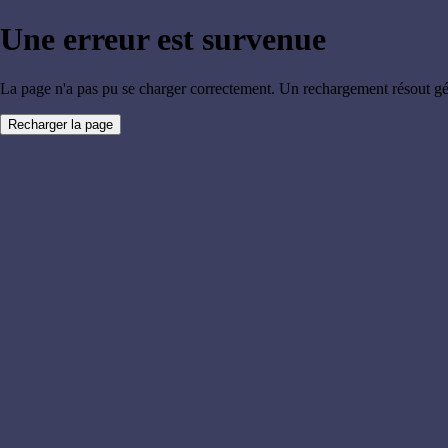
Une erreur est survenue
La page n'a pas pu se charger correctement. Un rechargement résout g
Recharger la page