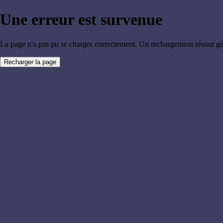
Une erreur est survenue
La page n'a pas pu se charger correctement. Un rechargement résout g
Recharger la page